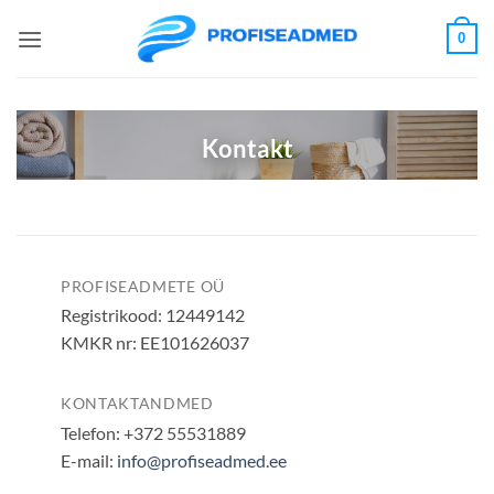
Skip
0
to
content
Kontakt
PROFISEADMETE OÜ
Registrikood: 12449142
KMKR nr: EE101626037
KONTAKTANDMED
Telefon: +372 55531889
E-mail:
info@profiseadmed.ee