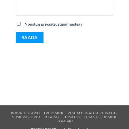
Nõustun privaatsustingimustega
KUIVATUSKAPID
TRIIKIMINE
PESUMASINAD JA KUIVATID
NIISKUSIMURID
JALATSITE KUIVATUS
FINANTSEERIMINE
KONTAKT