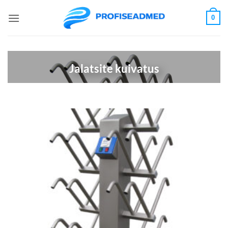
Skip
0
to
content
Jalatsite kuivatus