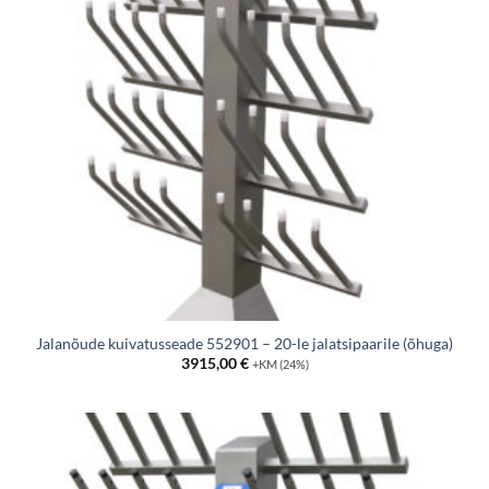
Jalanõude kuivatusseade 552901 – 20-le jalatsipaarile (õhuga)
3915,00
€
+KM (24%)