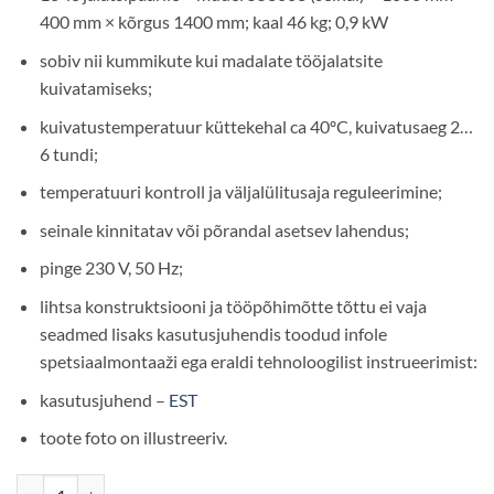
400 mm × kõrgus 1400 mm; kaal 46 kg; 0,9 kW
sobiv nii kummikute kui madalate tööjalatsite
kuivatamiseks;
kuivatustemperatuur küttekehal ca 40ºC, kuivatusaeg 2…
6 tundi;
temperatuuri kontroll ja väljalülitusaja reguleerimine;
seinale kinnitatav või põrandal asetsev lahendus;
pinge 230 V, 50 Hz;
lihtsa konstruktsiooni ja tööpõhimõtte tõttu ei vaja
seadmed lisaks kasutusjuhendis toodud infole
spetsiaalmontaaži ega eraldi tehnoloogilist instrueerimist:
kasutusjuhend –
EST
toote foto on illustreeriv.
Jalanõude kuivatusseade „ECO” 553003 - 18-le jalatsipaarile (seinal) 