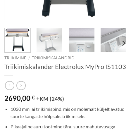
TRIIKIMINE
/
TRIIKIMISKALANDRID
Triikimiskalander Electrolux MyPro IS1103
2690,00
€
+KM (24%)
1030 mm lai triikimispind, mis on mõlemalt küljelt avatud
suurte kangaste hõlpsaks triikimiseks
Pikaajaline auru tootmine tänu suure mahutavusega