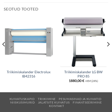
SEOTUD TOOTED
Triikimiskalander Electrolux
Triikimiskalander LG BW
IB42316
PRO 85
1880,00
€
+KM (24%)
KUIVATUSKAPID
TRIIKIMINE
PESUMASINAD JA KUIVATID
NIISKUSIMURID
JALATSITE KUIVATUS
FINANTSEERIMINE
KONTAKT