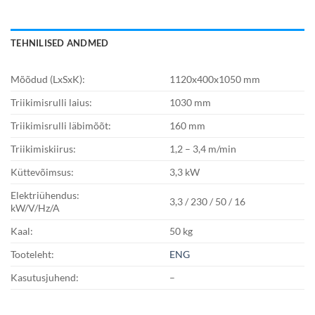
TEHNILISED ANDMED
Mõõdud (LxSxK):
1120x400x1050 mm
Triikimisrulli laius:
1030 mm
Triikimisrulli läbimõõt:
160 mm
Triikimiskiirus:
1,2 – 3,4 m/min
Küttevõimsus:
3,3 kW
Elektriühendus:
3,3 / 230 / 50 / 16
kW/V/Hz/A
Kaal:
50 kg
Tooteleht:
ENG
Kasutusjuhend:
–