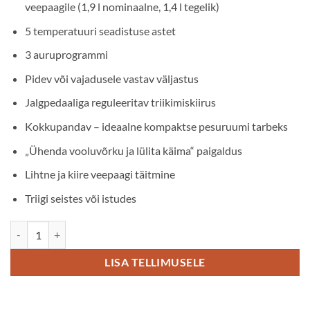
veepaagile (1,9 l nominaalne, 1,4 l tegelik)
5 temperatuuri seadistuse astet
3 auruprogrammi
Pidev või vajadusele vastav väljastus
Jalgpedaaliga reguleeritav triikimiskiirus
Kokkupandav – ideaalne kompaktse pesuruumi tarbeks
„Ühenda vooluvõrku ja lülita käima“ paigaldus
Lihtne ja kiire veepaagi täitmine
Triigi seistes või istudes
Triikimiskalander Electrolux MyPro IS1103 kogus
LISA TELLIMUSELE