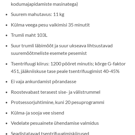
kodumajapidamiste masinatega)
Suurem mahutavus: 11 kg
Külma veega pesu vaikimisi 35 minutit
Trumli maht 103L
Suur trumli läbimõõt ja suur ukseava lihtsustavad
suuremõõtmeliste esemete pesemist
Tsentrifuugi kiirus: 1200 pööret minutis; kõrge G-faktor
451, jääkniiskuse tase peale tsentrifuugimist 40-45%
Ei vaja ankurdamist põrandasse
Roostevabast terasest sise- ja välistrummel
Protsessorjuhtimine, kuni 20 pesuprogrammi
Külma-ja sooja vee sisend
Vedelate pesuainete ühendamise valmidus
Seadistatavad tsentrifuugimiskiirused