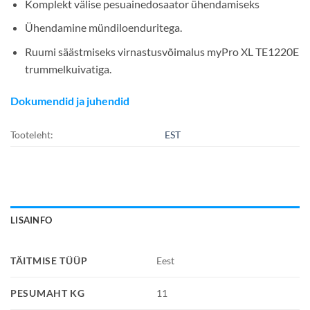
Komplekt välise pesuainedosaator ühendamiseks
Ühendamine mündiloenduritega.
Ruumi säästmiseks virnastusvõimalus myPro XL TE1220E
trummelkuivatiga.
Dokumendid ja juhendid
Tooteleht:
EST
LISAINFO
TÄITMISE TÜÜP
Eest
PESUMAHT KG
11