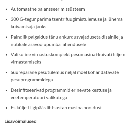
Automaatne balansseerimissüsteem
300 G-tegur parima tsentrifuugimistulemuse ja lühema
kuivamisaja jaoks
Paindlik paigaldus tänu ankurdusvajaduseta disainile ja
nutikale äravoolupumba lahendusele
Valikuline virnastuskomplekt pesumasina+kuivati hiljem
virnastamiseks
Suurepärane pesutulemus neljal moel kohandatavate
pesuprogrammidega
Desinfitseerivad programmid erinevate kestuse ja
veetemperatuuri valikutega
Esiküljelt ligipääs lihtsustab masina hooldust
Lisavõimalused