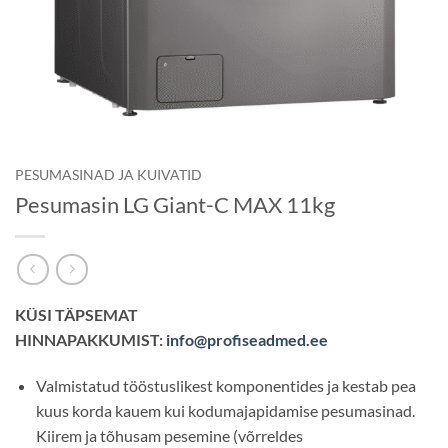
PESUMASINAD JA KUIVATID
Pesumasin LG Giant-C MAX 11kg
KÜSI TÄPSEMAT
HINNAPAKKUMIST:
info@profiseadmed.ee
Valmistatud tööstuslikest komponentides ja kestab pea
kuus korda kauem kui kodumajapidamise pesumasinad.
Kiirem ja tõhusam pesemine (võrreldes